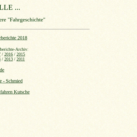
E ...
ere "Fahrgeschichte"
rberichte 2018
berichte-Archiv:
7
/
2016
/
2015
4
/
2013
/
2011
de
e - Schmied
 fahren Kutsche