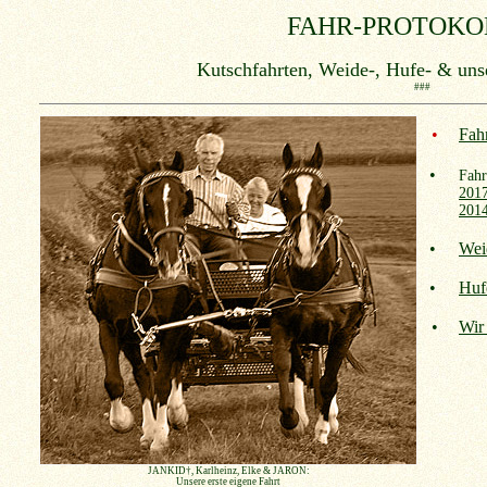
FAHR-PROTOKOLL
Kutschfahrten, Weide-, Hufe- & uns
###
•
Fah
•
Fahr
201
201
•
Wei
•
Huf
•
Wir
JANKID†
,
Karlheinz, Elke & JARON:
Unsere erste eigene Fahrt