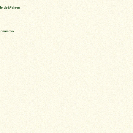
ferde&Fahren
ekdamerow