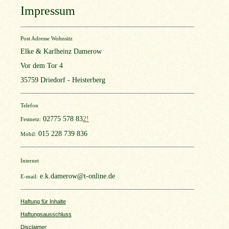
Impressum
Post Adresse Wohnsitz
Elke & Karlheinz Damerow
Vor dem Tor 4
35759
Driedorf - Heisterberg
Telefon
02775 578 83
2!
Festnetz:
015 228 739 836
Mobil:
Internet
e.k.damerow@t-online.de
E-mail:
Haftung für Inhalte
Haftungsausschluss
Disclaimer